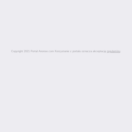
Copyright 2021 Portal Anonse.com Korzystanie z portalu oznacza akceptację
regulaminu
.