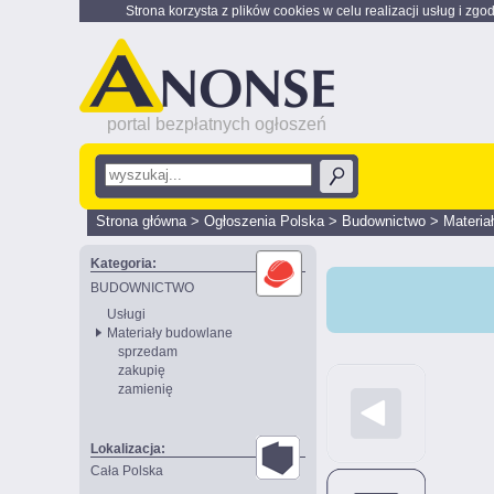
Strona korzysta z plików cookies w celu realizacji usług i zgo
portal bezpłatnych ogłoszeń
Strona główna
>
Ogłoszenia Polska
>
Budownictwo
>
Materia
Kategoria:
BUDOWNICTWO
Usługi
Materiały budowlane
sprzedam
zakupię
zamienię
Lokalizacja:
Cała Polska