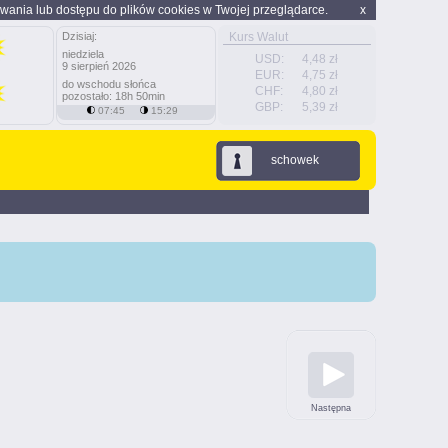
wania lub dostępu do plików cookies w Twojej przeglądarce.
x
Dzisiaj:
Kurs Walut
niedziela
USD:
4,48 zł
9 sierpień 2026
EUR:
4,75 zł
do wschodu słońca
CHF:
4,80 zł
pozostało: 18h 50min
GBP:
5,39 zł
07:45
15:29
schowek
Następna