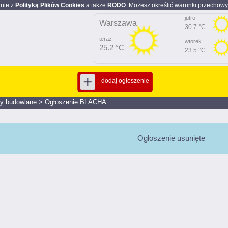
dnie z
Polityką Plików Cookies
a także
RODO
. Możesz określić warunki przechowy
jutro
Warszawa
30.7 °C
teraz
wtorek
25.2 °C
23.5 °C
dodaj ogłoszenie
ły budowlane
>
Ogłoszenie BLACHA
Ogłoszenie usunięte