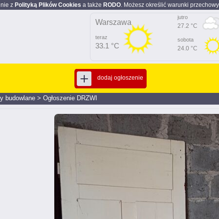
dnie z
Polityką Plików Cookies
a także
RODO
. Możesz określić warunki przechowy
jutro
Warszawa
27.2 °C
teraz
sobota
33.1 °C
24.0 °C
dodaj ogłoszenie
ły budowlane
>
Ogłoszenie DRZWI