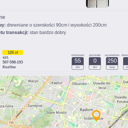
ne
wy:
drewniane o szerokości 90cm i wysokości 200cm
tu transakcji:
stan bardzo dobry
120 zł
emitowano
pozostało
wyswietlono
obse
szt.
55
0
250
507-598-193
Kozłów
dni
dni
razy
o