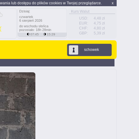
wania lub dostępu do plików cookies w Twojej przeglądarce.
x
Dzisiaj:
Kurs Walut
czwartek
USD:
4,48 zł
6 sierpień 2026
EUR:
4,75 zł
do wschodu słońca
CHF:
4,80 zł
pozostało: 18h 28min
GBP:
5,39 zł
07:45
15:29
schowek