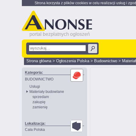
Strona korzysta z plików cookies w celu realizacji usług i zgo
portal bezpłatnych ogłoszeń
Strona główna
>
Ogłoszenia Polska
>
Budownictwo
>
Materia
Kategoria:
BUDOWNICTWO
Usługi
Materiały budowlane
sprzedam
zakupię
zamienię
Lokalizacja:
Cała Polska