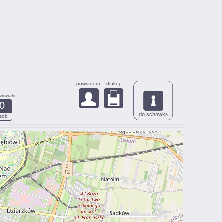
powiadom
drukuj
rwowało
0
do schowka
sób