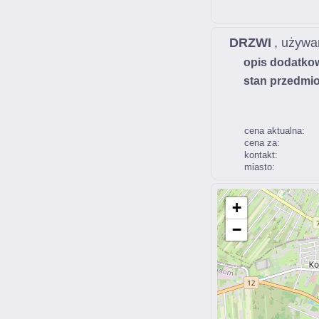
DRZWI
, używa
opis dodatko
stan przedmio
cena aktualna:
cena za:
kontakt:
miasto:
+
−