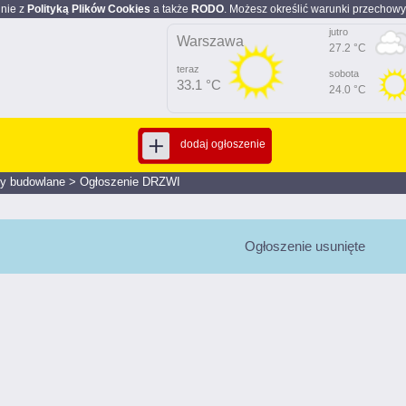
dnie z
Polityką Plików Cookies
a także
RODO
. Możesz określić warunki przechowy
jutro
Warszawa
27.2 °C
teraz
sobota
33.1 °C
24.0 °C
dodaj ogłoszenie
ły budowlane
>
Ogłoszenie DRZWI
Ogłoszenie usunięte