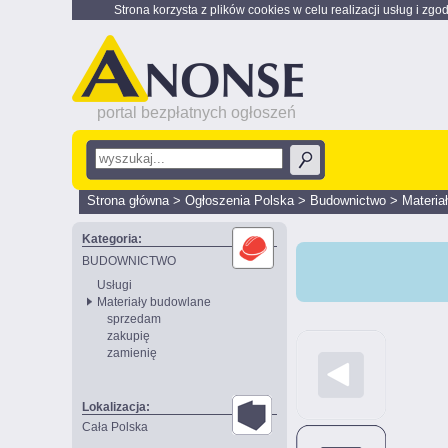
Strona korzysta z plików cookies w celu realizacji usług i zgo
portal bezpłatnych ogłoszeń
Strona główna
>
Ogłoszenia Polska
>
Budownictwo
>
Materia
Kategoria:
BUDOWNICTWO
Usługi
Materiały budowlane
sprzedam
zakupię
zamienię
Lokalizacja:
Cała Polska