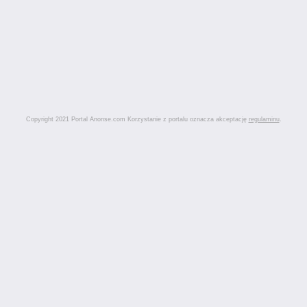
Copyright 2021 Portal Anonse.com Korzystanie z portalu oznacza akceptację
regulaminu
.