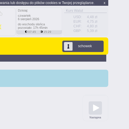
wania lub dostępu do plików cookies w Twojej przeglądarce.
x
Dzisiaj:
Kurs Walut
czwartek
USD:
4,48 zł
6 sierpień 2026
EUR:
4,75 zł
do wschodu słońca
CHF:
4,80 zł
pozostało: 17h 45min
GBP:
5,39 zł
07:45
15:29
schowek
Następna