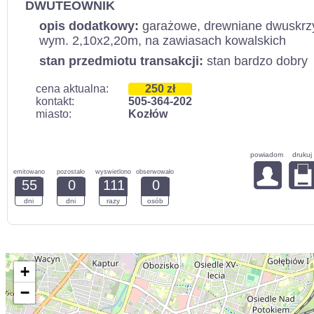
DWUTEOWNIK
opis dodatkowy:
garażowe, drewniane dwuskrz
wym. 2,10x2,20m, na zawiasach kowalskich
stan przedmiotu transakcji:
stan bardzo dobry
cena aktualna:
250 zł
kontakt:
505-364-202
miasto:
Kozłów
powiadom
drukuj
emitowano
pozostało
wyswietlono
obserwowało
55
0
111
0
dni
dni
razy
osób
+
−