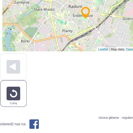
Leaflet
| Map data:
Open
Cofnij
strona główna
regulam
odwiedź nas na: