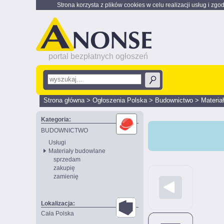
Strona korzysta z plików cookies w celu realizacji usług i zgo
portal bezpłatnych ogłoszeń
Strona główna
>
Ogłoszenia Polska
>
Budownictwo
>
Materia
Kategoria:
BUDOWNICTWO
Usługi
Materiały budowlane
sprzedam
zakupię
zamienię
Lokalizacja:
Cała Polska