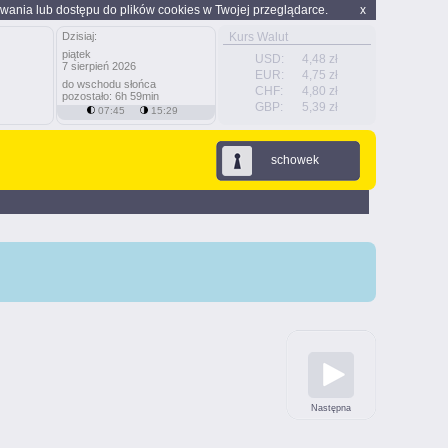
wania lub dostępu do plików cookies w Twojej przeglądarce.
x
Dzisiaj:
Kurs Walut
piątek
USD:
4,48 zł
7 sierpień 2026
EUR:
4,75 zł
do wschodu słońca
CHF:
4,80 zł
pozostało: 6h 59min
GBP:
5,39 zł
07:45
15:29
schowek
Następna