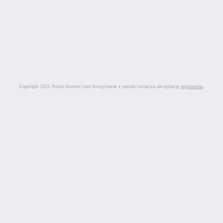
Copyright 2021 Portal Anonse.com Korzystanie z portalu oznacza akceptację
regulaminu
.