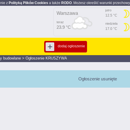
dnie z
Polityką Plików Cookies
a także
RODO
. Możesz określić warunki przechowy
jutro
Warszawa
12.5 °C
teraz
niedziela
23.9 °C
17.0 °C
dodaj ogłoszenie
ły budowlane
>
Ogłoszenie KRUSZYWA
Ogłoszenie usunięte