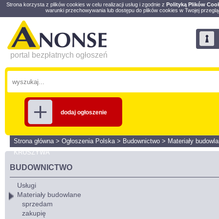
Strona korzysta z plików cookies w celu realizacji usług i zgodnie z
Polityką Plików Coo
warunki przechowywania lub dostępu do plików cookies w Twojej przeglą
portal bezpłatnych ogłoszeń
dodaj ogłoszenie
Strona główna
>
Ogłoszenia Polska
>
Budownictwo
>
Materiały budowl
KRUSZYWA
BUDOWNICTWO
Usługi
Materiały budowlane
sprzedam
zakupię