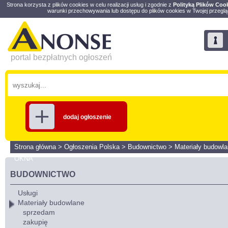
Strona korzysta z plików cookies w celu realizacji usług i zgodnie z
Polityką Plików Coo
warunki przechowywania lub dostępu do plików cookies w Twojej przeglą
portal bezpłatnych ogłoszeń
dodaj ogłoszenie
Strona główna
>
Ogłoszenia Polska
>
Budownictwo
>
Materiały budowl
OKNA
BUDOWNICTWO
Usługi
Materiały budowlane
sprzedam
zakupię