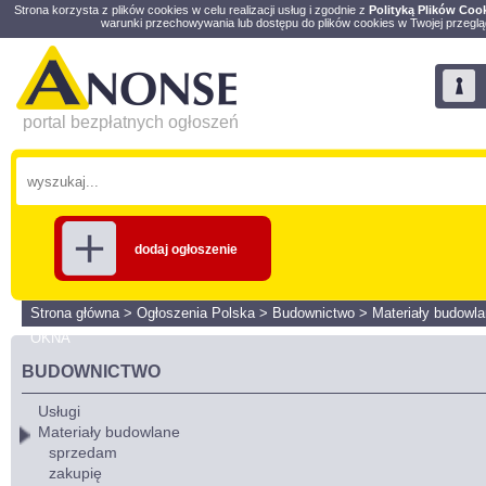
Strona korzysta z plików cookies w celu realizacji usług i zgodnie z
Polityką Plików Coo
warunki przechowywania lub dostępu do plików cookies w Twojej przeglą
portal bezpłatnych ogłoszeń
dodaj ogłoszenie
Strona główna
>
Ogłoszenia Polska
>
Budownictwo
>
Materiały budowl
OKNA
BUDOWNICTWO
Usługi
Materiały budowlane
sprzedam
zakupię