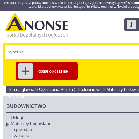
Strona korzysta z plików cookies w celu realizacji usług i zgodnie z
Polityką Plików Coo
warunki przechowywania lub dostępu do plików cookies w Twojej przeglą
portal bezpłatnych ogłoszeń
dodaj ogłoszenie
Strona główna
>
Ogłoszenia Polska
>
Budownictwo
>
Materiały budowl
PUSTAK
BUDOWNICTWO
Usługi
Materiały budowlane
sprzedam
zakupię