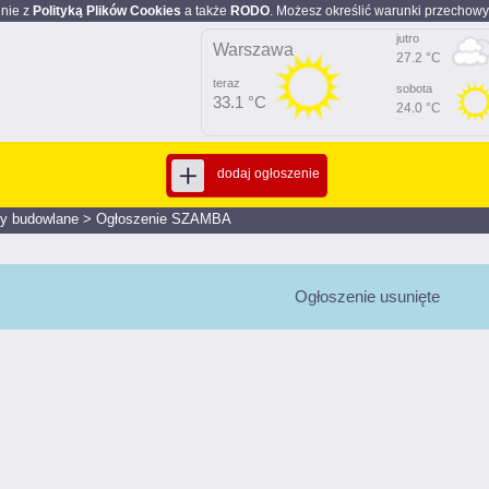
dnie z
Polityką Plików Cookies
a także
RODO
. Możesz określić warunki przechowy
jutro
Warszawa
27.2 °C
teraz
sobota
33.1 °C
24.0 °C
dodaj ogłoszenie
ły budowlane
>
Ogłoszenie SZAMBA
Ogłoszenie usunięte