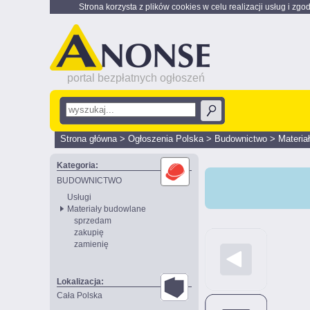
Strona korzysta z plików cookies w celu realizacji usług i zgo
portal bezpłatnych ogłoszeń
Strona główna
>
Ogłoszenia Polska
>
Budownictwo
>
Materia
Kategoria:
BUDOWNICTWO
Usługi
Materiały budowlane
sprzedam
zakupię
zamienię
Lokalizacja:
Cała Polska