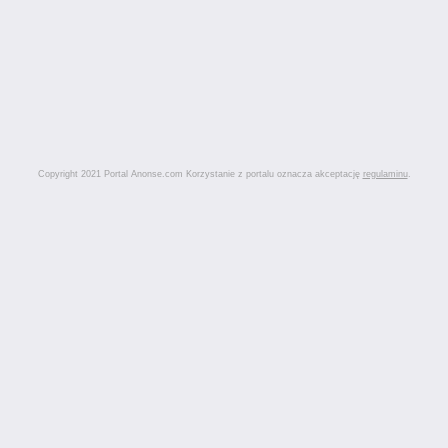
Copyright 2021 Portal Anonse.com Korzystanie z portalu oznacza akceptację
regulaminu
.