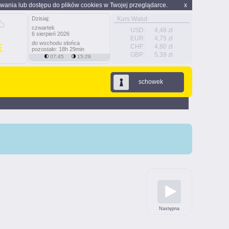
wania lub dostępu do plików cookies w Twojej przeglądarce.
x
Dzisiaj:
Kurs Walut
czwartek
USD:
4,48 zł
6 sierpień 2026
EUR:
4,75 zł
do wschodu słońca
CHF:
4,80 zł
pozostało: 18h 29min
GBP:
5,39 zł
07:45
15:29
schowek
Następna