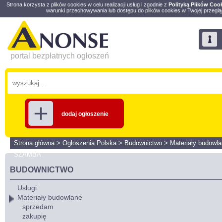
Strona korzysta z plików cookies w celu realizacji usług i zgodnie z
Polityką Plików Coo
warunki przechowywania lub dostępu do plików cookies w Twojej przeglą
portal bezpłatnych ogłoszeń
dodaj ogłoszenie
Strona główna
>
Ogłoszenia Polska
>
Budownictwo
>
Materiały budowl
SZAMBA
BUDOWNICTWO
Usługi
Materiały budowlane
sprzedam
zakupię