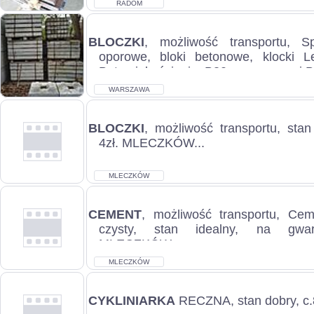
RADOM
BLOCZKI
, możliwość transportu, 
oporowe, bloki betonowe, klocki 
Beton jakości min. B30, a zazwyczaj B
WARSZAWA
BLOCZKI
, możliwość transportu, stan
4zł. MLECZKÓW...
MLECZKÓW
CEMENT
, możliwość transportu, Ce
czysty, stan idealny, na gwara
MLECZKÓW...
MLECZKÓW
CYKLINIARKA
RECZNA, stan dobry, c.8