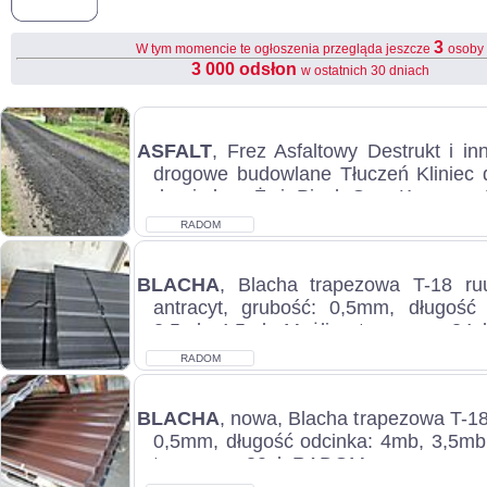
3
W tym momencie te ogłoszenia przegląda jeszcze
osoby
3 000 odsłon
w ostatnich 30 dniach
ASFALT
, Frez Asfaltowy Destrukt i
drogowe budowlane Tłuczeń Kliniec 
drogi placu Żwir Piach Gruz Kruszony 
RADOM
BLACHA
, Blacha trapezowa T-18 ru
antracyt, grubość: 0,5mm, długość
3,5mb, 4,5mb. Możliwy transpor c.34z
RADOM
BLACHA
, nowa, Blacha trapezowa T-18
0,5mm, długość odcinka: 4mb, 3,5mb
transpor c.30zł. RADOM...