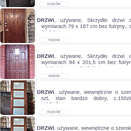
KOZŁÓW 5...
KOZŁÓW
DRZWI
, używane, Skrzydło drzwi 
wymiarach 79 x 187 cm bez futryny., c
RADOM...
RADOM
DRZWI
, używane, Skrzydło drzwi 
wymiarach 94 x 201,5 cm bez futryny
c.899zł do uzg.. RADOM...
RADOM
DRZWI
, używane, wewnętrzne o szer
szt, stan bardzo dobry, c.150z
KOZŁÓW...
KOZŁÓW
DRZWI
, używane, wewnętrzne o szerok