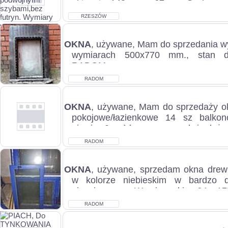
okiennica148 cm x 67 cm .Szyby p
x...
RZESZÓW
OKNA
, używane, Mam do sprzedania w
wymiarach 500x770 mm., stan do
RADOM...
RADOM
OKNA
, używane, Mam do sprzedaży 
pokojowe/łazienkowe 14 sz balk
piwnicy 2 sz ) bez ram oraz dwie duże w
RADOM
OKNA
, używane, sprzedam okna dre
w kolorze niebieskim w bardzo d
niezniszczone. Wymiary okien 64 x 175
RADOM