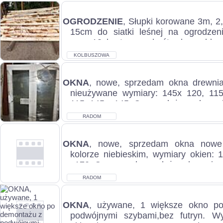
OGRODZENIE
, Słupki korowane 3m, 2
15cm do siatki leśnej na ogrodze
cena 12zł szt .np na huśtawkę,meble 
KOLBUSZOWA
OKNA
, nowe, sprzedam okna drewni
nieużywane wymiary: 145x 120, 11
115, 145 x 145. Cena zależna od wymi
RADOM
OKNA
, nowe, sprzedam okna nowe
kolorze niebieskim, wymiary okien: 
x170. Cena za okno zależy od wymiaru
RADOM
OKNA
, używane, 1 większe okno p
podwójnymi szybami,bez futryn. W