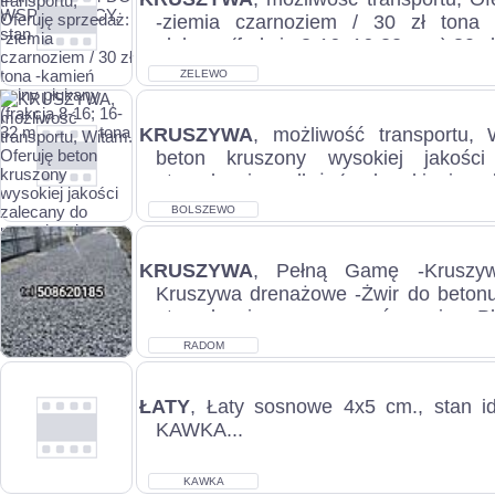
-ziemia czarnoziem / 30 zł tona 
płukany (frakcja 8-16; 16-32 mm) 80 zł 
ZELEWO
KRUSZYWA
, możliwość transportu, 
beton kruszony wysokiej jakośc
utwardzania podloża(pod parkingi, podj
BOLSZEWO
KRUSZYWA
, Pełną Gamę -Kruszy
Kruszywa drenażowe -Żwir do beton
utwardzenie oraz wyrównanie Pł
kruszywa...
RADOM
ŁATY
, Łaty sosnowe 4x5 cm., stan id
KAWKA...
KAWKA