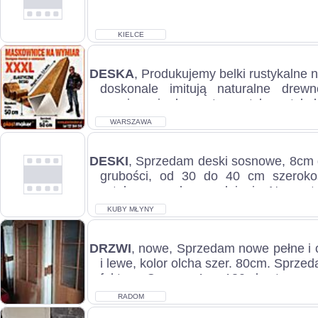
KIELCE
DESKA
, Produkujemy belki rustykalne n
doskonale imitują naturalne drew
rozwiązanie do wnętrz w stylu rustykaln
WARSZAWA
DESKI
, Sprzedam deski sosnowe, 8cm 
grubości, od 30 do 40 cm szeroko
sztukę, cena do uzgodnienia. Numer te
KUBY MŁYNY
DRZWI
, nowe, Sprzedam nowe pełne i 
i lewe, kolor olcha szer. 80cm. Sprze
fakturę. Cena za 1 sz 180 zł., stan...
RADOM