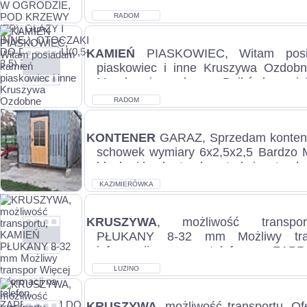
DRENAŻU(0,5-3.5),ŻWIR, K...
RADOM
KAMIEŃ
PIASKOWIEC, Witam posi
piaskowiec i inne Kruszywa Ozdob
Murak nieregularny Dzikówka wię
Rożny P...
RADOM
KONTENER
GARAZ, Sprzedam kontene
schowek wymiary 6x2,5x2,5 Bardzo
blacha i konkretną konstrukcja, stan b
KAZIMIERÓWKA
KRUSZYWA
, możliwość transpo
PŁUKANY 8-32 mm Możliwy tra
informacji na telefon. ZA
WSPÓŁPRACY, stan idealn...
LUZINO
KRUSZYWA
, możliwość transportu, Of