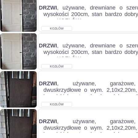
DRZWI
, używane, drewniane o szer
wysokości 200cm, stan bardzo dobry,
uzg.. KOZŁÓW...
KOZŁÓW
DRZWI
, używane, drewniane o szer
wysokości 200cm, stan bardzo dobry,
uzg.. KOZŁÓW...
KOZŁÓW
DRZWI
, używane, garażowe,
dwuskrzydłowe o wym. 2,10x2,20m,
kowalskich, stan bardzo dobry, c.
KOZŁÓW 5...
KOZŁÓW
DRZWI
, używane, garażowe,
dwuskrzydłowe o wym. 2,10x2,20m,
kowalskich, stan bardzo dobry, c.