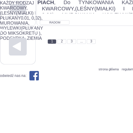
PIACH
, Do TYNKOWANIA KAŻ
KWARCOWY,(LEŚNY(MIAŁKI) I P
0,02), MUROWANIA, WYLEWKI
MIKSOKRETU ), PODSYPKA, ZIEMIA.
RADOM
1
2
3
...
3
strona główna
regulam
odwiedź nas na: