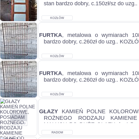
stan bardzo dobry, c.150zł/sz do uzg
KOZŁÓW
FURTKA
, metalowa o wymiarach 10
bardzo dobry, c.260zł do uzg.. KOZŁÓ
KOZŁÓW
FURTKA
, metalowa o wymiarach 10
bardzo dobry, c.260zł do uzg.. KOZŁÓ
KOZŁÓW
GŁAZY
KAMIEŃ POLNE KOLOROWE
ROŻNEGO RODZAJU KAMIENI
MAŁYCH PO DUŻE GŁAZY do 1,5m C
indywidualnie WIĘCEJ INFO...
RADOM