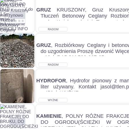
GRUZ
KRUSZONY, Gruz Kruszon
Tłuczeń Betonowy Ceglany Rozbior
gruby Każdy rodzaj i Transport do 
inform...
RADOM
GRUZ
, Rozbiórkowy Ceglany i betono
do uzgodnienia Proszę dzwonić Więcej i
c.10zł. RADOM 530-067-65...
RADOM
HYDROFOR
, Hydrofor pionowy z ma
liter używany. Kontakt jasol@tlen.p
c.450zł. WYŻNE...
WYŻNE
KAMIENIE
, POLNY RÓŻNE FRAKCJE
DO OGRODU(ŚCIEŻKI W OGR
KRZEWY ITP), GŁAZY I INNE.),