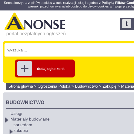
Strona korzysta z plików cookies w celu realizacji usług i zgodnie z
Polityką Plików Coo
warunki przechowywania lub dostępu do plików cookies w Twojej przeglą
portal bezpłatnych ogłoszeń
dodaj ogłoszenie
Strona główna
>
Ogłoszenia Polska
>
Budownictwo
>
Zakupię
>
Materi
BUDOWNICTWO
Usługi
Materiały budowlane
sprzedam
zakupię