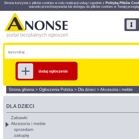
Strona korzysta z plików cookies w celu realizacji usług i zgodnie z
Polityką Plików Coo
warunki przechowywania lub dostępu do plików cookies w Twojej przeglą
portal bezpłatnych ogłoszeń
dodaj ogłoszenie
Strona główna
>
Ogłoszenia Polska
>
Dla dzieci
>
Akcesoria i meble
DLA DZIECI
Zabawki
Akcesoria i meble
sprzedam
zakupię