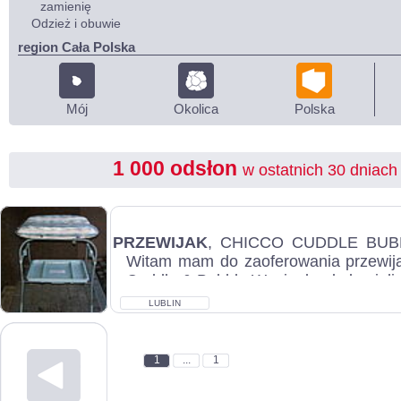
zamienię
Odzież i obuwie
region Cała Polska
Mój
Okolica
Polska
1 000 odsłon
w ostatnich 30 dniach
PRZEWIJAK
, CHICCO CUDDLE BUBBL
Witam mam do zaoferowania przewija
Cuddle & Bubble Wanienka do kąpieli z
LUBLIN
1
...
1