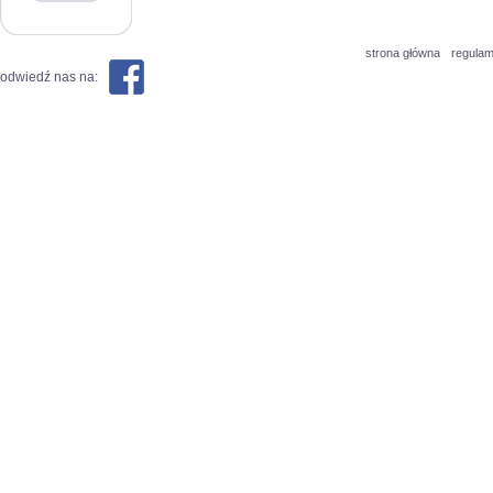
strona główna
regulam
odwiedź nas na: