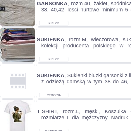
GARSONKA
, rozm.40, żakiet, spódnic
38, 40,42 ilosci hurtowe minimum 5 s
c.58zł do uzg.. KIELCE...
KIELCE
SUKIENKA
, rozm.M, wieczorowa, suk
kolekcji producenta polskiego w 
sprzedam hurtowo cena do negocjacji, 
KIELCE
SUKIENKA
, Sukienki bluzki garsonki z l
z odzieżą damską w tym 38 do 46, c
CEDZYNA...
CEDZYNA
T
-SHIRT, rozm.L, męski, Koszulka c
rozmiarze L dla mężczyzny. Nadruk w
c.39zł. WARSZAWA...