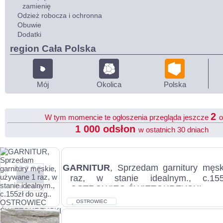
zamienię
Odzież robocza i ochronna
Obuwie
Dodatki
region Cała Polska
Mój
Okolica
Polska
2
W tym momencie te ogłoszenia przegląda jeszcze
o
1 000 odsłon
w ostatnich 30 dniach
GARNITUR
, Sprzedam garnitury męs
raz, w stanie idealnym., c.15
OSTROWIEC ŚWIĘTOKRZYSKI...
OSTROWIEC
ŚWIĘTOKRZYSKI