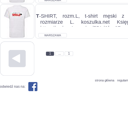
WARSZAWA
T
-SHIRT, rozm.L, t-shirt męski 
rozmiarze L. koszulka.net Księ
https://webep1.com/go/551d9fa
WARSZAWA...
WARSZAWA
1
...
1
strona główna
regulam
odwiedź nas na: