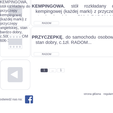
KEMPINGOWA
, stół rozkładany 
kempingowej (każdej marki) z przyczep
stan bardzo dobry, c.500zł. RADOM 60
RADOM
PRZYCZEPKĘ
, do samochodu osobo
stan dobry, c.1zł. RADOM...
RADOM
1
...
1
strona główna
regulam
odwiedź nas na: