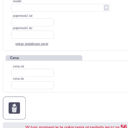
model
pojemność od
pojemność do
pokaż dodatkowe opcje
Cena
cena od
cena do
5
W tym momencie te ogłoszenia przegląda jeszcze