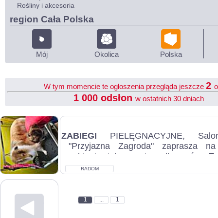
Rośliny i akcesoria
region Cała Polska
Mój
Okolica
Polska
2
W tym momencie te ogłoszenia przegląda jeszcze
o
1 000 odsłon
w ostatnich 30 dniach
ZABIEGI
PIELĘGNACYJNE, Salon
"Przyjazna Zagroda" zaprasza n
zabiegi pielęgnacyjne dla psów. 
liczyć...
RADOM
1
...
1