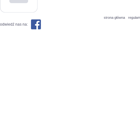
strona główna
regulam
odwiedź nas na: