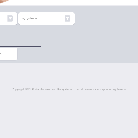
wyżywienie
o
Copyright 2021 Portal Anonse.com Korzystanie z portalu oznacza akceptację
regulaminu
.