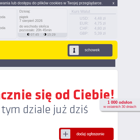
wania lub dostępu do plików cookies w Twojej przeglądarce.
x
Dzisiaj:
Kurs Walut
piątek
USD:
4,48 zł
7 sierpień 2026
EUR:
4,75 zł
do wschodu słońca
CHF:
4,80 zł
pozostało: 20h 45min
GBP:
5,39 zł
07:45
15:29
schowek
1 000 odsłon
w ostatnich 30 dniach