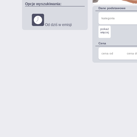
Opcje wyszukiwania:
Dane podstawowe
kategoria
Od dziś w emisji
pokaż
więcej
Cena
cena od
cena d