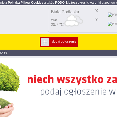
dnie z
Polityką Plików Cookies
a także
RODO
. Możesz określić warunki przechowy
°C
Biała Podlaska
°C
teraz
29.7 °C
dodaj ogłoszenie
morze