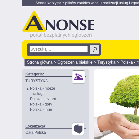
Strona korzysta z plików cookies w celu realizacji usług i zgo
portal bezpłatnych ogłoszeń
Strona główna
>
Ogłoszenia bialskie
>
Turystyka
>
Polska - 
Kategoria:
TURYSTYKA
Polska - morze
usługa
Polska - jeziora
Polska - góry
Polska - inne
Lokalizacja:
Cała Polska