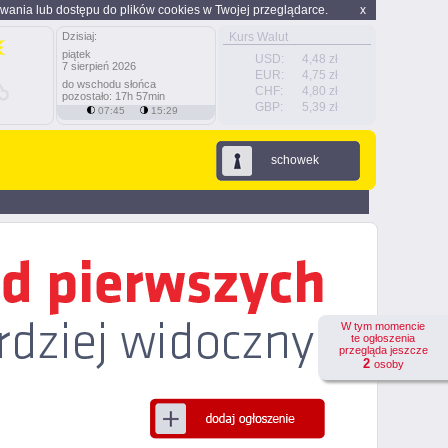
wania lub dostępu do plików cookies w Twojej przeglądarce.
x
Dzisiaj:
Kurs Walut
piątek
USD:
4,48 zł
7 sierpień 2026
EUR:
4,75 zł
do wschodu słońca
CHF:
4,80 zł
pozostało: 17h 57min
GBP:
5,39 zł
07:45
15:29
schowek
W tym momencie
te ogłoszenia
przegląda jeszcze
2
osoby