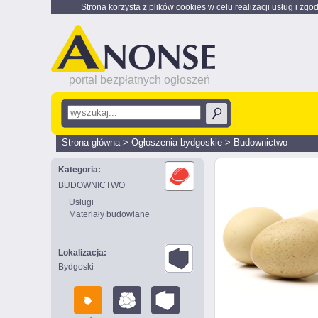
Strona korzysta z plików cookies w celu realizacji usług i zgo
portal bezpłatnych ogłoszeń
Strona główna
>
Ogłoszenia bydgoskie
>
Budownictwo
Kategoria:
BUDOWNICTWO
Usługi
Materiały budowlane
Lokalizacja:
Bydgoski