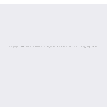
Copyright 2021 Portal Anonse.com Korzystanie z portalu oznacza akceptację
regulaminu
.