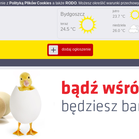
dnie z
Polityką Plików Cookies
a także
RODO
. Możesz określić warunki przechowy
jutro
Bydgoszcz
23.7 °C
teraz
niedziela
24.5 °C
26.0 °C
dodaj ogłoszenie