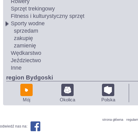
Rowery
Sprzęt trekingowy
Fitness i kulturystyczny sprzęt
Sporty wodne
sprzedam
zakupię
zamienię
Wędkarstwo
Jeździectwo
Inne
region Bydgoski
Mój
Okolica
Polska
strona główna
regulam
odwiedź nas na: