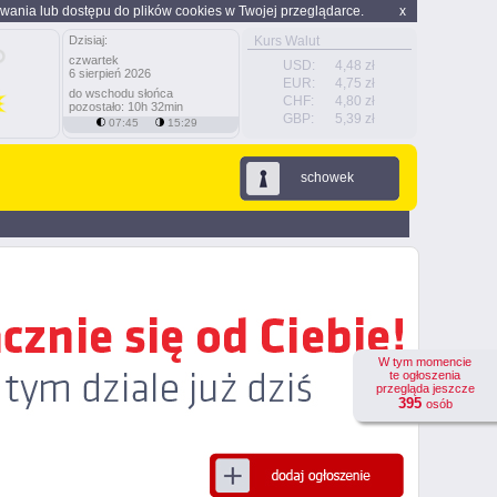
wania lub dostępu do plików cookies w Twojej przeglądarce.
x
Dzisiaj:
Kurs Walut
czwartek
USD:
4,48 zł
6 sierpień 2026
EUR:
4,75 zł
do wschodu słońca
CHF:
4,80 zł
pozostało: 10h 32min
GBP:
5,39 zł
07:45
15:29
schowek
W tym momencie
te ogłoszenia
przegląda jeszcze
395
osób