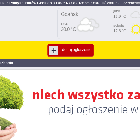
dnie z
Polityką Plików Cookies
a także
RODO
. Możesz określić warunki przechowy
jutro
Gdańsk
16.9 °C
teraz
sobota
20.0 °C
17.6 °C
dodaj ogłoszenie
szkania