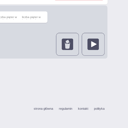
iczba pięter w
liczba pięter w
udynku od
budynku do
strona główna
regulamin
kontakt
polityka