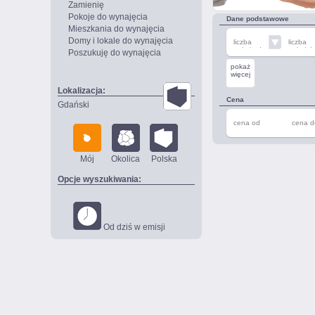
Zamienię
Pokoje do wynajęcia
Dane podstawowe
Mieszkania do wynajęcia
Domy i lokale do wynajęcia
liczba
liczba
pokoi od
pokoi d
Poszukuję do wynajęcia
pokaż
więcej
Lokalizacja:
Cena
Gdański
cena od
cena d
Mój
Okolica
Polska
Opcje wyszukiwania:
Od dziś w emisji