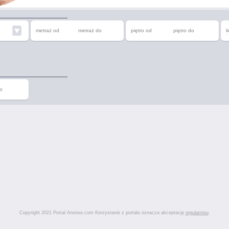
metraż od
metraż do
piętro od
piętro do
l
o
b
o
Copyright 2021 Portal Anonse.com Korzystanie z portalu oznacza akceptację
regulaminu
.