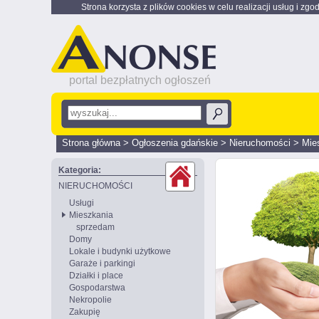
Strona korzysta z plików cookies w celu realizacji usług i zgo
portal bezpłatnych ogłoszeń
Strona główna
>
Ogłoszenia gdańskie
>
Nieruchomości
>
Mie
Kategoria:
NIERUCHOMOŚCI
Usługi
Mieszkania
sprzedam
Domy
Lokale i budynki użytkowe
Garaże i parkingi
Działki i place
Gospodarstwa
Nekropolie
Zakupię