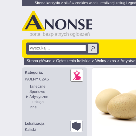
Strona korzysta z plików cookies w celu realizacji usług i zgo
portal bezpłatnych ogłoszeń
Strona główna
>
Ogłoszenia kaliskie
>
Wolny czas
>
Artystyc
Kategoria:
WOLNY CZAS
Taneczne
Sportowe
Artystyczne
usługa
Inne
Lokalizacja:
Kaliski