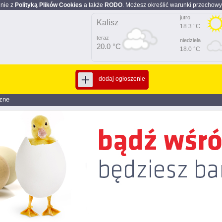
dnie z
Polityką Plików Cookies
a także
RODO
. Możesz określić warunki przechowy
jutro
Kalisz
18.3 °C
teraz
niedziela
20.0 °C
18.0 °C
dodaj ogłoszenie
zne