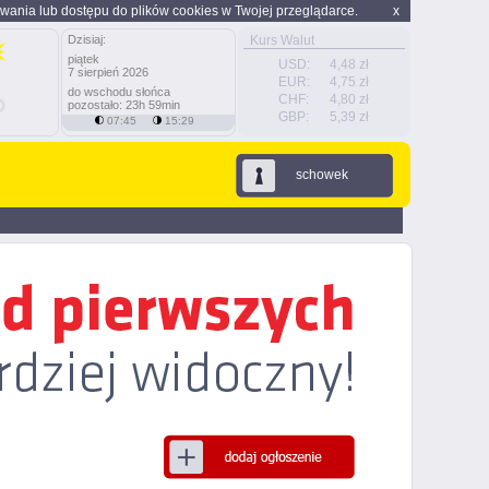
wania lub dostępu do plików cookies w Twojej przeglądarce.
x
Dzisiaj:
Kurs Walut
piątek
USD:
4,48 zł
7 sierpień 2026
EUR:
4,75 zł
do wschodu słońca
CHF:
4,80 zł
pozostało: 23h 59min
GBP:
5,39 zł
07:45
15:29
schowek