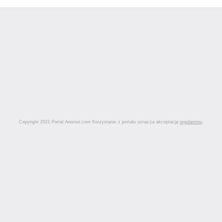
Copyright 2021 Portal Anonse.com Korzystanie z portalu oznacza akceptację
regulaminu
.