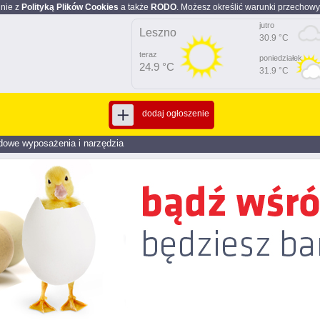
dnie z
Polityką Plików Cookies
a także
RODO
. Możesz określić warunki przechowy
jutro
Leszno
30.9 °C
teraz
poniedziałek
24.9 °C
31.9 °C
dodaj ogłoszenie
dowe wyposażenia i narzędzia