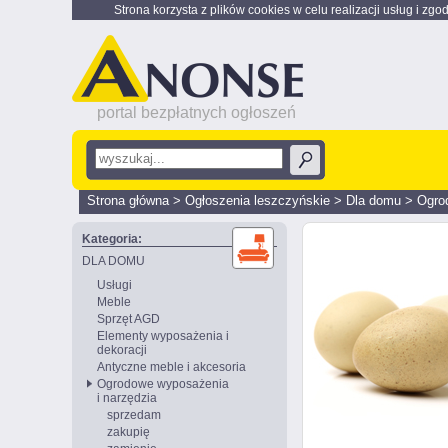
Strona korzysta z plików cookies w celu realizacji usług i zgo
portal bezpłatnych ogłoszeń
Strona główna
>
Ogłoszenia leszczyńskie
>
Dla domu
>
Ogro
Kategoria:
DLA DOMU
Usługi
Meble
Sprzęt AGD
Elementy wyposażenia i
dekoracji
Antyczne meble i akcesoria
Ogrodowe wyposażenia
i narzędzia
sprzedam
zakupię