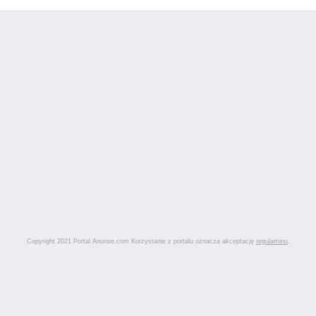
Copyright 2021 Portal Anonse.com Korzystanie z portalu oznacza akceptację
regulaminu
.