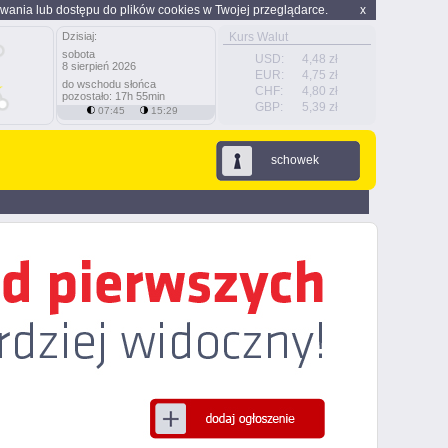
wania lub dostępu do plików cookies w Twojej przeglądarce.
x
Dzisiaj:
Kurs Walut
sobota
USD:
4,48 zł
8 sierpień 2026
EUR:
4,75 zł
do wschodu słońca
CHF:
4,80 zł
pozostało: 17h 55min
GBP:
5,39 zł
07:45
15:29
schowek