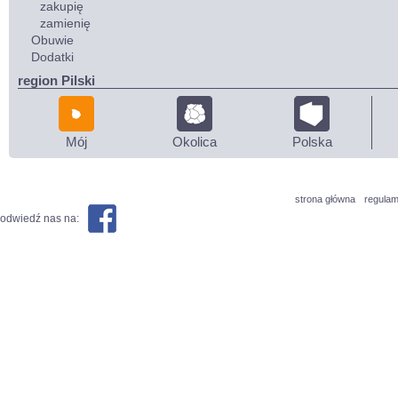
zakupię
zamienię
Obuwie
Dodatki
region Pilski
Mój
Okolica
Polska
strona główna
regulam
odwiedź nas na: