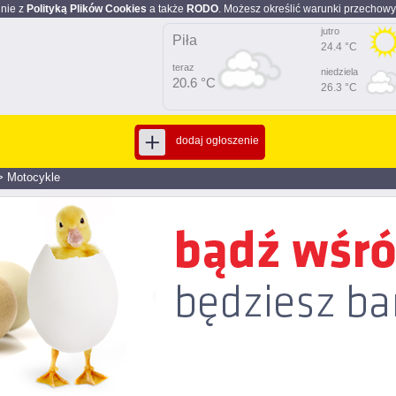
dnie z
Polityką Plików Cookies
a także
RODO
. Możesz określić warunki przechowy
jutro
Piła
24.4 °C
teraz
niedziela
20.6 °C
26.3 °C
dodaj ogłoszenie
>
Motocykle