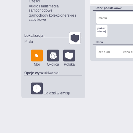
Części
Audio i multimedia
Dane podstawowe
samochodowe
Samochody kolekcjonerskie i
marka
zabytkowe
pokaż
więcej
Lokalizacja:
Pilski
Cena
cena od
cena d
Mój
Okolica
Polska
Opcje wyszukiwania:
Od dziś w emisji