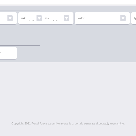
rok
rok
kolor
t
produkcji
produkcji
od
do
o
Copyright 2021 Portal Anonse.com Korzystanie z portalu oznacza akceptację
regulaminu
.