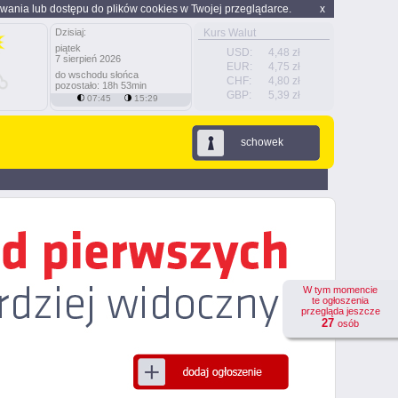
wania lub dostępu do plików cookies w Twojej przeglądarce.
x
Dzisiaj:
Kurs Walut
piątek
USD:
4,48 zł
7 sierpień 2026
EUR:
4,75 zł
do wschodu słońca
CHF:
4,80 zł
pozostało: 18h 53min
GBP:
5,39 zł
07:45
15:29
schowek
W tym momencie
te ogłoszenia
przegląda jeszcze
27
osób