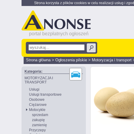
Strona korzysta z plików cookies w celu realizacji usług i zgo
portal bezpłatnych ogłoszeń
Strona główna
>
Ogłoszenia pilskie
>
Motoryzacja i transport
Kategoria:
MOTORYZACJA I
TRANSPORT
Usługi
Usługi transportowe
Osobowe
Ciężarowe
Motocykle
sprzedam
zakupię
zamienię
Przyczepy