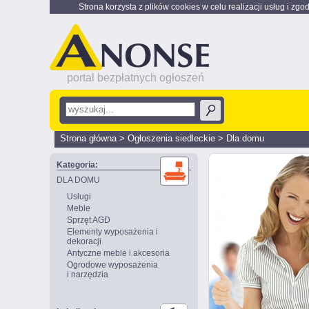
Strona korzysta z plików cookies w celu realizacji usług i zgo
portal bezpłatnych ogłoszeń
Strona główna
>
Ogłoszenia siedleckie
>
Dla domu
Kategoria:
DLA DOMU
Usługi
Meble
Sprzęt AGD
Elementy wyposażenia i
dekoracji
Antyczne meble i akcesoria
Ogrodowe wyposażenia
i narzędzia