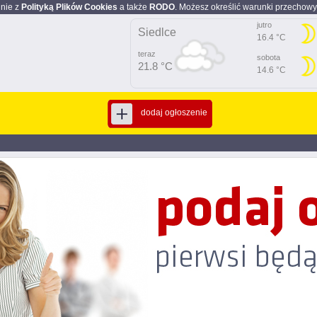
dnie z
Polityką Plików Cookies
a także
RODO
. Możesz określić warunki przechowy
jutro
Siedlce
16.4 °C
teraz
sobota
21.8 °C
14.6 °C
dodaj ogłoszenie