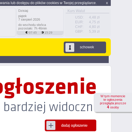
wania lub dostępu do plików cookies w Twojej przeglądarce.
x
Dzisiaj:
Kurs Walut
piątek
USD:
4,48 zł
7 sierpień 2026
EUR:
4,75 zł
do wschodu słońca
CHF:
4,80 zł
pozostało: 7h 46min
GBP:
5,39 zł
07:45
15:29
schowek
W tym momencie
te ogłoszenia
przegląda jeszcze
4
osoby