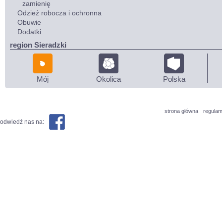
zamienię
Odzież robocza i ochronna
Obuwie
Dodatki
region Sieradzki
Mój
Okolica
Polska
strona główna
regulam
odwiedź nas na: