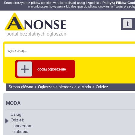
Strona korzysta z plików cookies w celu realizacji usług i zgodnie z
Polityką Plików Coo
warunki przechowywania lub dostępu do plików cookies w Twojej przeglą
portal bezpłatnych ogłoszeń
dodaj ogłoszenie
Strona główna
>
Ogłoszenia sieradzkie
>
Moda
>
Odzież
MODA
Usługi
Odzież
sprzedam
zakupię