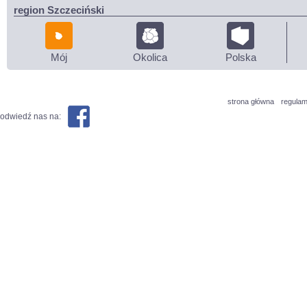
region Szczeciński
Mój
Okolica
Polska
strona główna
regulam
odwiedź nas na: