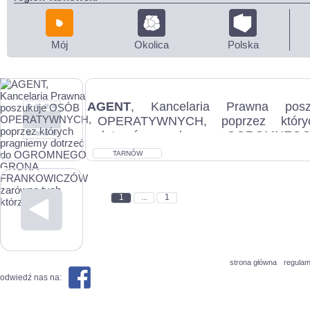
Mój
Okolica
Polska
AGENT
, Kancelaria Prawna pos
OPERATYWNYCH, poprzez który
dotrzeć do OGROMNE
FRANKOWICZÓW zarówno tych którzy
TARNÓW
1
...
1
strona główna
regulam
odwiedź nas na: