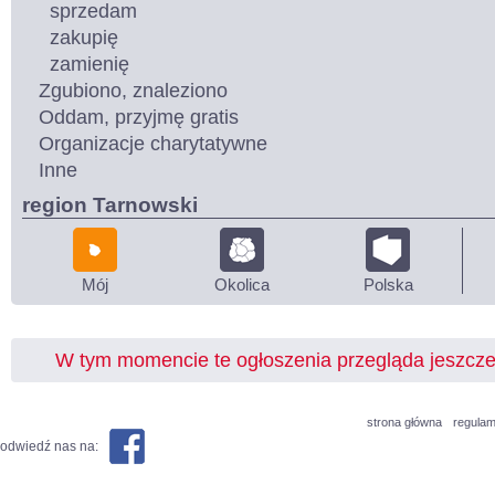
sprzedam
zakupię
zamienię
Zgubiono, znaleziono
Oddam, przyjmę gratis
Organizacje charytatywne
Inne
region Tarnowski
Mój
Okolica
Polska
W tym momencie te ogłoszenia przegląda jeszcz
strona główna
regulam
odwiedź nas na: