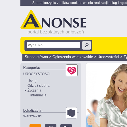
Strona korzysta z plików cookies w celu realizacji usług i zgo
portal bezpłatnych ogłoszeń
Strona główna
>
Ogłoszenia warszawskie
>
Uroczystości
>
Ż
Kategoria:
UROCZYSTOŚCI
Usługi
Odzież ślubna
Życzenia
informacja
Lokalizacja:
Warszawski