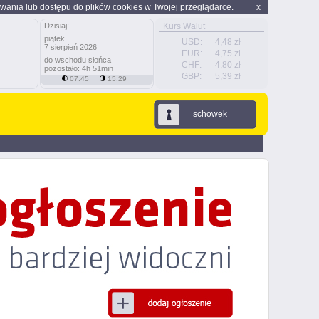
wania lub dostępu do plików cookies w Twojej przeglądarce.
x
Dzisiaj:
Kurs Walut
piątek
USD:
4,48 zł
7 sierpień 2026
EUR:
4,75 zł
do wschodu słońca
CHF:
4,80 zł
pozostało: 4h 51min
GBP:
5,39 zł
07:45
15:29
schowek