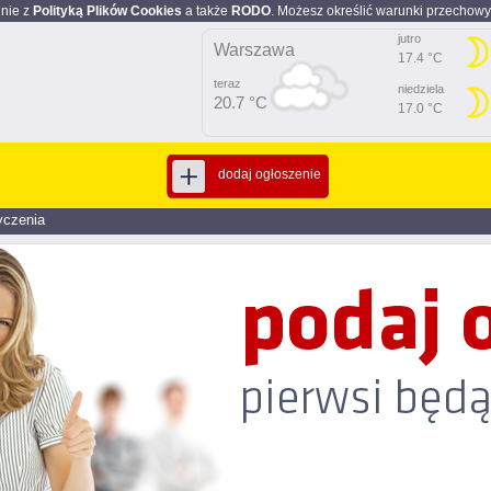
dnie z
Polityką Plików Cookies
a także
RODO
. Możesz określić warunki przechowy
jutro
Warszawa
17.4 °C
teraz
niedziela
20.7 °C
17.0 °C
dodaj ogłoszenie
yczenia