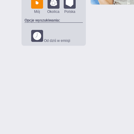
Mój
Okolica
Polska
Opcje wyszukiwania:
Od dziś w emisji