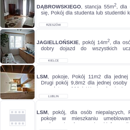
2
DĄBROWSKIEGO
, stancja 55m
, dla
się, Pokój dla studenta lub studentki k
Rzeszowskiej bez innych osób w miesz
RZESZÓW
2
JAGIELLOŃSKIE
, pokój 14m
, dla os
dobry dojazd do wszystkich uczel
umeblowany, dostęp do kuchni, blisko 
KIELCE
LSM
, pokoje, Pokój 11m2 dla jednej
Drugi pokój 9,8m2 dla jednej osoby 
na opłaty po 300zł. W mieszkaniu 4 pok
LUBLIN
LSM
, pokój, dla osób niepalących,
pokoje w mieszkaniu umeblowa
osobom niepalącym. więcej informacji t