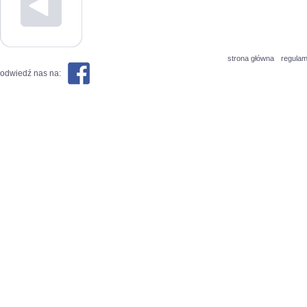
strona główna
regulam
odwiedź nas na: