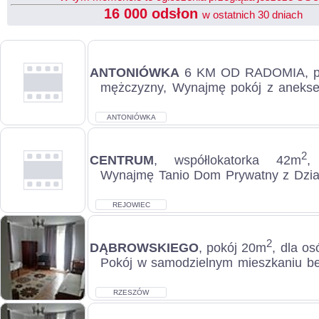
16 000 odsłon
w ostatnich 30 dniach
ANTONIÓWKA
6 KM OD RADOMIA, p
mężczyzny, Wynajmę pokój z aneks
własną łazienką, werandą w domku
oso...
ANTONIÓWKA
2
CENTRUM
, współlokatorka 42m
,
Wynajmę Tanio Dom Prywatny z Dział
Zapraszam do rozmów związany
Pozdraw...
REJOWIEC
2
DĄBROWSKIEGO
, pokój 20m
, dla os
Pokój w samodzielnym mieszkaniu be
z dostępem do kuchni, łazienki, ubikacji
RZESZÓW