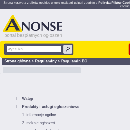
Strona korzysta z plików cookies w celu realizacji usług i zgodnie z
Polityką Plików Coo
cookie
portal bezpłatnych ogłoszeń
Strona główna
>
Regulaminy
>
Regulamin BO
Regulamin korzystania z Portalu
I.
Wstęp
II.
Produkty i usługi
ogłoszeniowe
1. informacje ogólne
2. rodzaje ogłoszeń