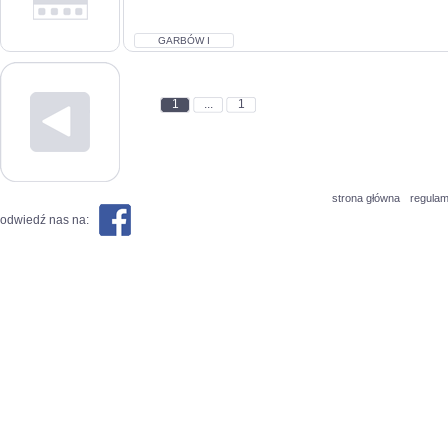
GARBÓW I
1
...
1
strona główna
regulam
odwiedź nas na: