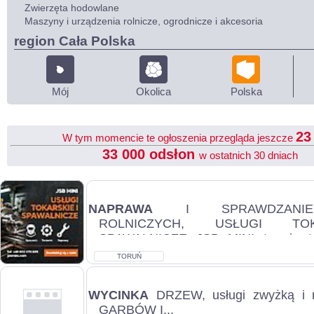
Zwierzęta hodowlane
Maszyny i urządzenia rolnicze, ogrodnicze i akcesoria
region Cała Polska
Mój
Okolica
Polska
2
W tym momencie te ogłoszenia przegląda jeszcze
33 000 odsłon
w ostatnich 30 dniach
NAPRAWA
I SPRAWDZANIE
ROLNICZYCH, USŁUGI TO
SPAWALNICZE JSB MINI to nie ty
wysokiej klasy minimaszyn. Oferujemy.
TORUŃ
WYCINKA
DRZEW, usługi zwyżką i r
GARBÓW I...