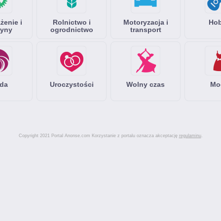
enie i
Rolnictwo i
Motoryzacja i
Ho
yny
ogrodnictwo
transport
da
Uroczystości
Wolny czas
Mo
Copyright 2021 Portal Anonse.com Korzystanie z portalu oznacza akceptację
regulaminu
.