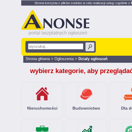
Strona korzysta z plików cookies w celu realizacji usług i zgodnie z
portal bezpłatnych ogłoszeń
Strona główna
>
Ogłoszenia
>
Działy ogłoszeń
wybierz kategorie, aby przegląda
Nieruchomości
Budownictwo
Dla 