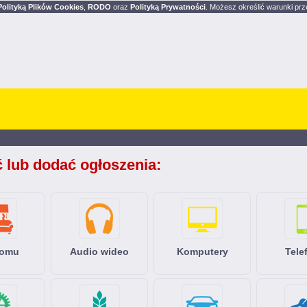
Polityką Plików Cookies
,
RODO
oraz
Polityką Prywatności
. Możesz określić warunki prz
ć lub dodać ogłoszenia:
domu
Audio wideo
Komputery
Tele