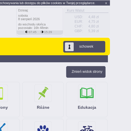
echowywania lub dostępu do plików cookies w Twojej przeglądarce.
x
Dzisiaj:
Kurs Walut
sobota
USD:
4,48 zł
8 sierpień 2026
EUR:
4,75 zł
do wschodu słońca
CHF:
4,80 zł
pozostało: 16h 48min
GBP:
5,39 zł
07:45
15:29
schowek
Zmień widok strony
fony
Różne
Edukacja