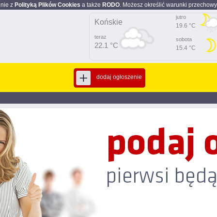
dnie z
Polityką Plików Cookies
a także
RODO
. Możesz określić warunki przechowy
jutro
Końskie
19.6 °C
teraz
sobota
22.1 °C
15.4 °C
dodaj ogłoszenie