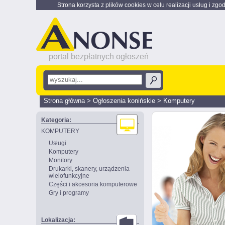
Strona korzysta z plików cookies w celu realizacji usług i zgo
portal bezpłatnych ogłoszeń
Strona główna
>
Ogłoszenia konińskie
>
Komputery
Kategoria:
KOMPUTERY
Usługi
Komputery
Monitory
Drukarki, skanery, urządzenia
wielofunkcyjne
Części i akcesoria komputerowe
Gry i programy
Lokalizacja: