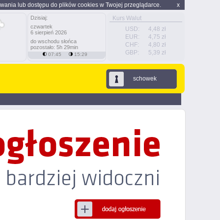
wania lub dostępu do plików cookies w Twojej przeglądarce.
x
Dzisiaj:
Kurs Walut
czwartek
USD:
4,48 zł
6 sierpień 2026
EUR:
4,75 zł
do wschodu słońca
CHF:
4,80 zł
pozostało: 5h 29min
GBP:
5,39 zł
07:45
15:29
schowek