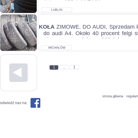
dobry, c.120zł. LUBLIN...
LUBLIN
KOŁA
ZIMOWE, DO AUDI, Sprzedam k
do audi A4. Około 40 procent felgi 
używane, stan dobry, c.200zł do uzg..
MICHAŁÓW
1
...
1
strona główna
regulam
odwiedź nas na: