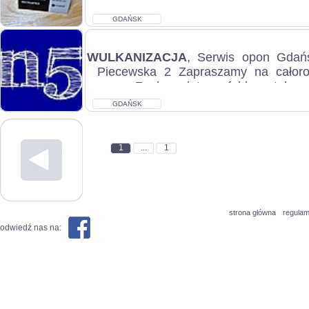
GDAŃSK
WULKANIZACJA
, Serwis opon Gdańs
Piecewska 2 Zapraszamy na całor
opon: Za komplet na feldze stalow
12...
GDAŃSK
1
...
1
strona główna
regulam
odwiedź nas na: