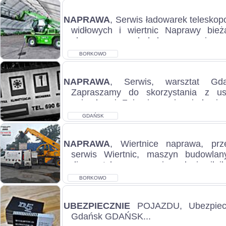
NAPRAWA
, Serwis ładowarek telesko
widłowych i wiertnic Naprawy bież
okresowe, przeglądy konserwacyjne, re
BORKOWO
NAPRAWA
, Serwis, warsztat Gd
Zapraszamy do skorzystania z us
pojazdowej. Zajmujemy się między in
zaw...
GDAŃSK
NAPRAWA
, Wiertnice naprawa, prz
serwis Wiertnic, maszyn budowlan
diagnostykę, naprawę i regulację silnik
BORKOWO
UBEZPIECZNIE
POJAZDU, Ubezpiecz
Gdańsk GDAŃSK...