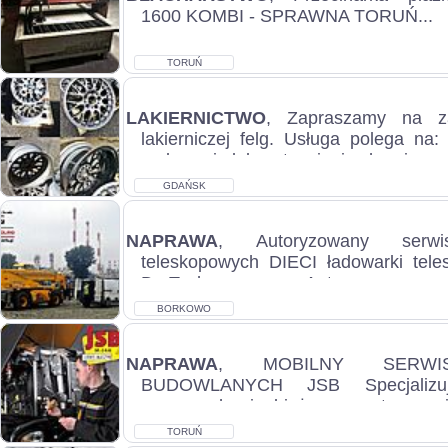
1600 KOMBI - SPRAWNA TORUŃ...
TORUŃ
LAKIERNICTWO
, Zapraszamy na z
lakierniczej felg. Usługa polega na:
sodowaniu lub wytrawianiu chemicznym 
GDAŃSK
NAPRAWA
, Autoryzowany serwi
teleskopowych DIECI ładowarki tel
DmTech sp. z o.o. Autoryzowany se
teles...
BORKOWO
NAPRAWA
, MOBILNY SERWI
BUDOWLANYCH JSB Specjaliz
naprawach i bieżącym utrzymani
technicznej maszyn budowlanyc...
TORUŃ