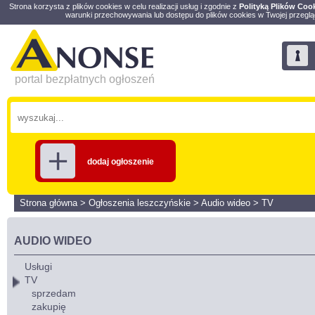
Strona korzysta z plików cookies w celu realizacji usług i zgodnie z
Polityką Plików Coo
warunki przechowywania lub dostępu do plików cookies w Twojej przeglą
portal bezpłatnych ogłoszeń
dodaj ogłoszenie
Strona główna
>
Ogłoszenia leszczyńskie
>
Audio wideo
>
TV
AUDIO WIDEO
Usługi
TV
sprzedam
zakupię