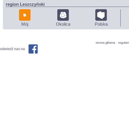
region Leszczyński
Mój
Okolica
Polska
strona główna
regulam
odwiedź nas na: